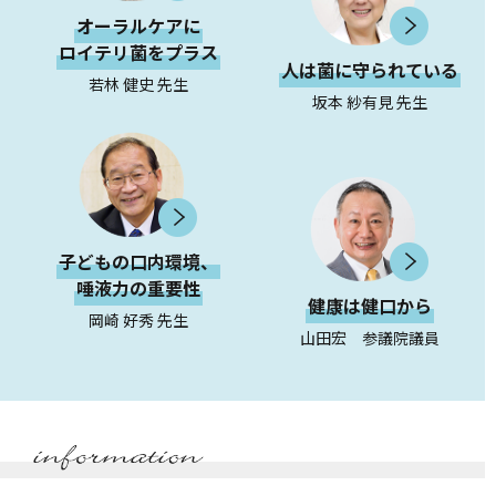
オーラルケアに
ロイテリ菌をプラス
人は菌に守られている
若林 健史 先生
坂本 紗有見 先生
子どもの口内環境、
唾液力の重要性
健康は健口から
岡崎 好秀 先生
山田宏 参議院議員