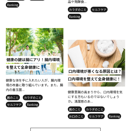
品や発酵食...
Ranking
カラダのこと
セルフケア
Ranking
健康の鍵は腸にアリ！腸内環境
を整えて全身健康に
口内環境が悪くなる原因とは？
口内環境を整えて全身健康に！
健康な体を手に入れたい人が、腸内環
境の改善に取り組んでいます。また、腸
内の善玉菌...
健康意識の高まりから、口内環境を気
にする方もいるのではないでしょう
菌のこと
カラダのこと
か。清潔感のあ...
セルフケア
Ranking
菌のこと
カラダのこと
お口のこと
セルフケア
Ranking