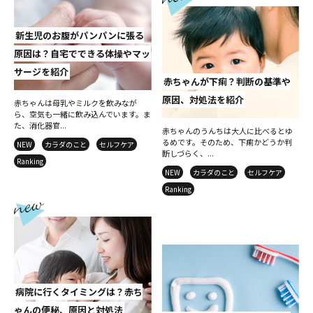
新生児のお腹がパンパンに張る
原因は？自宅でできる体操やマッ
サージを紹介
赤ちゃんが下痢？判断の基準や
原因、対処法を紹介
赤ちゃんは母乳やミルクを飲みなが
ら、空気も一緒に飲み込んでいます。ま
た、消化器官...
赤ちゃんのうんちは大人に比べるとゆ
るめです。そのため、下痢かどうか判
NEW
カラダのこと
セルフケア
断しづらく、...
Ranking
NEW
カラダのこと
セルフケア
Ranking
病院に行くタイミングは？赤ち
ゃんの便秘、原因と対処法