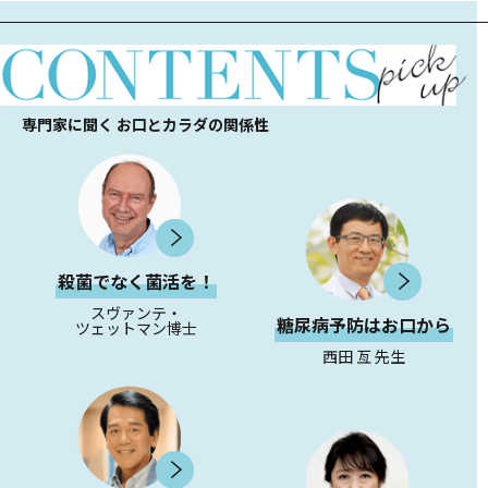
専門家に聞く お口とカラダの関係性
殺菌でなく菌活を！
スヴァンテ・
糖尿病予防はお口から
ツェットマン博士
西田 亙 先生