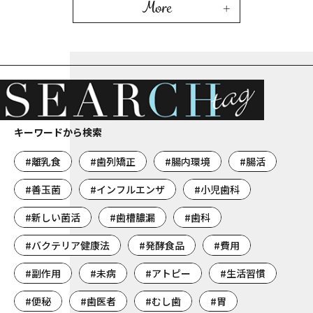
More
キーワードから検索
#離乳食
#歯列矯正
#腸内環境
#腸活
#善玉菌
#インフルエンザ
#小児歯科
#新しい菌活
#歯槽膿漏
#歯科
#バクテリア健康法
#発酵食品
#費用
#副作用
#未病
#アトピー
#生活習慣
#便秘
#歯医者
#むし歯
#胃