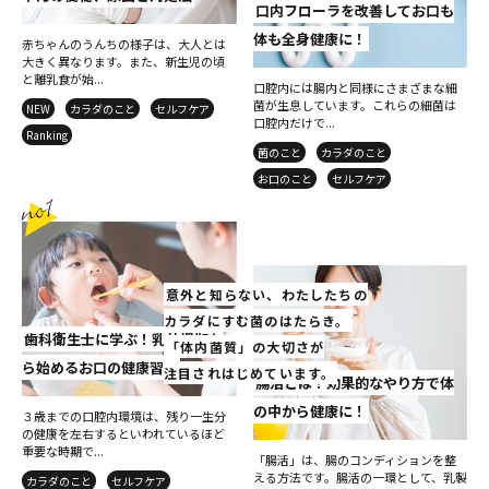
口内フローラを改善してお口も
体も全身健康に！
赤ちゃんのうんちの様子は、大人とは
大きく異なります。また、新生児の頃
と離乳食が始...
口腔内には腸内と同様にさまざまな細
菌が生息しています。これらの細菌は
NEW
カラダのこと
セルフケア
口腔内だけで...
Ranking
菌のこと
カラダのこと
お口のこと
セルフケア
意外と知らない、わたしたちの
カラダにすむ菌のはたらき。
歯科衛生士に学ぶ！乳幼児期か
「体内菌質」の大切さが
ら始めるお口の健康習慣
注目されはじめています。
腸活とは？効果的なやり方で体
の中から健康に！
３歳までの口腔内環境は、残り一生分
の健康を左右するといわれているほど
重要な時期で...
「腸活」は、腸のコンディションを整
える方法です。腸活の一環として、乳製
カラダのこと
セルフケア