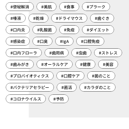
#便秘解消
#美肌
#食事
#プラーク
#唾液
#乾燥
#ドライマウス
#歯ぐき
#口内炎
#乳酸菌
#免疫
#ダイエット
#感染症
#口臭
#IgA
#口腔免疫
#口内フローラ
#歯周病
#虫歯
#ストレス
#歯みがき
#オーラルケア
#健康
#美容
#プロバイオティクス
#口腔ケア
#菌のこと
#バクテリアセラピー
#菌活
#カラダのこと
#コロナウイルス
#予防