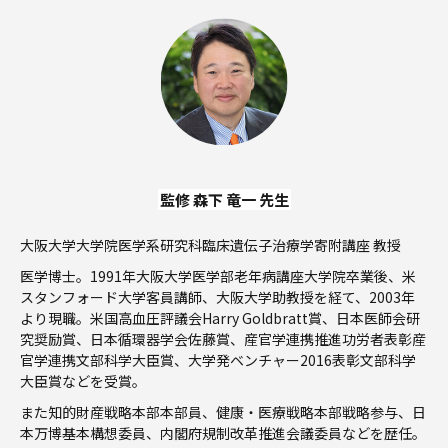
監修 森下 竜一 先生
大阪大学大学院医学系研究科臨床遺伝子治療学寄附講座 教授
医学博士。1991年大阪大学医学部老年病講座大学院卒業後、米
スタンフォード大学客員講師、大阪大学助教授を経て、2003年
より現職。米国高血圧評議会Harry Goldbratt賞、日本医師会研
究奨励賞、日本循環器学会佐藤賞、産官学連携推進功労者表彰産
官学連携文部科学大臣賞、大学発ベンチャー2016表彰文部科学
大臣賞などを受賞。
また知的財産戦略本部本部員、健康・医療戦略本部戦略参与、日
本万博基本構想委員、内閣府規制改革推進会議委員などを歴任。