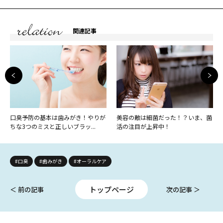
関連記事
口臭予防の基本は歯みがき！やりが
美容の敵は細菌だった！？いま、菌
ちな3つのミスと正しいブラッ...
活の注目が上昇中！
#口臭
#歯みがき
#オーラルケア
トップページ
＜ 前の記事
次の記事 ＞