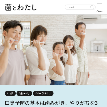
Menu
#口臭
#歯みがき
#オーラルケア
口臭予防の基本は歯みがき。やりがちな3