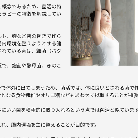
た概念であるため、菌活の特
セラピーの特徴を解説してい
ルト、麹など菌の働きで作ら
腸内環境を整えようとする健
されている菌は、細菌（バク
種で、麹菌や酵母菌、きのこ
かで体外に出てしまうため、菌活では、体に良いとされる菌で
サとなる食物繊維やオリゴ糖などもあわせて摂取することが推
体にいい菌を積極的に取り入れるという点では菌活と似ていま
入れ、腸内環境を主に整えることが目的です。