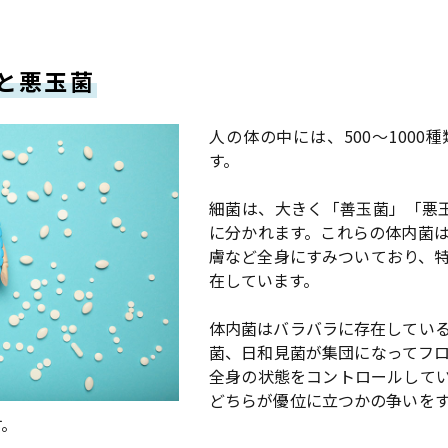
と悪玉菌
人の体の中には、500〜100
す。
細菌は、大きく「善玉菌」「悪
に分かれます。これらの体内菌
膚など全身にすみついており、
在しています。
体内菌はバラバラに存在してい
菌、日和見菌が集団になってフ
全身の状態をコントロールして
どちらが優位に立つかの争いを
す。