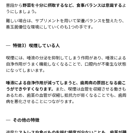
普段から
野菜を十分に摂取するなど、食事バランスは意識する
よ
うにしましょう。
難しい場合は、サプリメントを用いて栄養バランスを整えたり、
善玉菌優位な環境にしていくのも1つの手です。
特徴3）喫煙している人
喫煙には、唾液の分泌を抑制してしまう作用があり、唾液による
自浄作用がうまく機能しなくなることで、口腔内が不衛生な状態
になってしまいます。
唾液による自浄作用が減ってしまうと、歯周病の原因となる歯こ
うができやすくなります。
また、喫煙は血管を収縮させる働きも
あるため、歯茎の血管が収縮し抵抗力が弱くなることでも、歯周
病を悪化させることにつながります。
その他の特徴
過度な
ストレスや食べものを噛む頻度が少ないことも、歯茎が腫