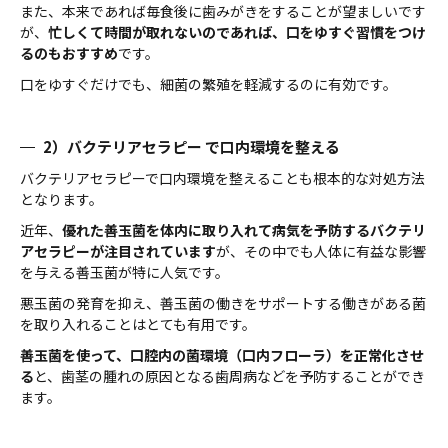
また、本来であれば毎食後に歯みがきをすることが望ましいです
が、
忙しくて時間が取れないのであれば、口をゆすぐ習慣をつけ
るのもおすすめ
です。
口をゆすぐだけでも、細菌の繁殖を軽減するのに有効です。
2）バクテリアセラピー で口内環境を整える
バクテリアセラピーで口内環境を整えることも根本的な対処方法
となります。
近年、
優れた善玉菌を体内に取り入れて病気を予防するバクテリ
アセラピーが注目されています
が、その中でも人体に有益な影響
を与える善玉菌が特に人気です。
悪玉菌の発育を抑え、善玉菌の働きをサポートする働きがある菌
を取り入れることはとても有用です。
善玉菌を使って、口腔内の菌環境（口内フローラ）を正常化させ
る
と、歯茎の腫れの原因となる歯周病などを予防することができ
ます。