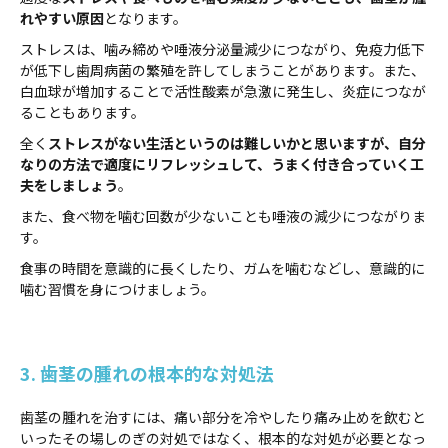
れやすい原因
となります。
ストレスは、噛み締めや唾液分泌量減少につながり、免疫力低下
が低下し歯周病菌の繁殖を許してしまうことがあります。また、
白血球が増加することで活性酸素が急激に発生し、炎症につなが
ることもあります。
全く
ストレスがない生活というのは難しいかと思いますが、自分
なりの方法で適度にリフレッシュして、うまく付き合っていく工
夫をしましょう
。
また、食べ物を噛む回数が少ないことも唾液の減少につながりま
す。
食事の時間を意識的に長くしたり、ガムを噛むなどし、意識的に
噛む習慣を身につけましょう。
3. 歯茎の腫れの根本的な対処法
歯茎の腫れを治すには、痛い部分を冷やしたり痛み止めを飲むと
いったその場しのぎの対処ではなく、根本的な対処が必要となっ