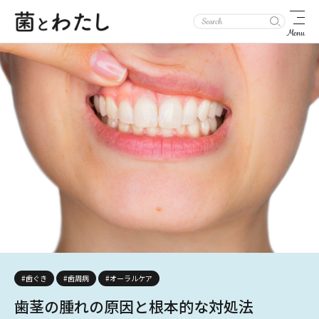
Menu
#歯ぐき
#歯周病
#オーラルケア
歯茎の腫れの原因と根本的な対処法