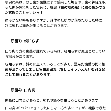
根尖病巣は、むし歯が歯髄にまで感染した場合や、歯の神経を取
った歯が感染をした場合に、
根尖（歯の根の先）に膿の袋ができ
た状態
のことをいいます。
痛みがない時もありますが、身体の抵抗力が落ちたりした時に、
急に腫れと痛みが生じることがあります。
原因3）親知らず
口の奥の方の歯茎が腫れている時は、親知らずが原因となってい
る場合があります。
親知らずは、斜めに生えていることが多く、
歪んだ歯茎の間に細
菌が溜まってしまうと智歯周囲炎（ちししゅういえん）を引き起
こして腫れることがあります。
原因4）口内炎
歯茎に口内炎があると、腫れや痛みを生じることがあります
口内炎は1つ2つできても気にしない方が多いですが、
複数できた