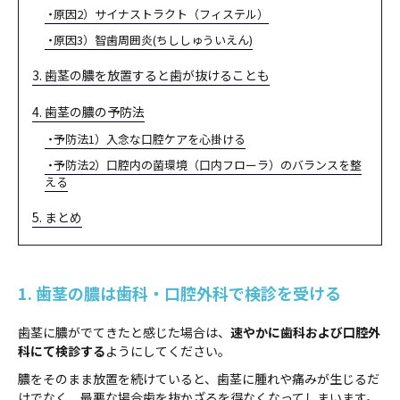
原因2）サイナストラクト（フィステル）
原因3）智歯周囲炎(ちししゅういえん)
3. 歯茎の膿を放置すると歯が抜けることも
4. 歯茎の膿の予防法
予防法1）入念な口腔ケアを心掛ける
予防法2）口腔内の菌環境（口内フローラ）のバランスを整
える
5. まとめ
1. 歯茎の膿は歯科・口腔外科で検診を受ける
歯茎に膿がでてきたと感じた場合は、
速やかに歯科および口腔外
科にて検診する
ようにしてください。
膿をそのまま放置を続けていると、歯茎に腫れや痛みが生じるだ
けでなく、最悪な場合歯を抜かざるを得なくなってしまいます。