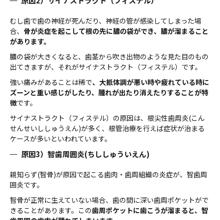
原因2）サイナストラクト（フィステル）
むし歯で歯の神経が死んだり、神経の管が感染してしまった場
合、
骨が炎症を起こして根の先に膿の袋ができ、膿が溜まること
があります。
膿の袋が大きくなると、歯茎から吹き出物のような見た目のもの
出てきますが、それがサイナストラクト（フィステル）です。
強い痛みがあることは稀で
、大抵体調が悪い時や疲れている時に
ズーンと重い感じがしたり、腫れが出たり消えたりすることが特
徴
です。
サイナストラクト（フィステル）の原因は、根尖性歯周炎(こん
せんせいししゅうえん)が多く、根管治療を行えば症状が治まる
ケースが多いといわれています。
原因3）智歯周囲炎(ちししゅういえん)
親知らず(智骨)が原因で起こる歯肉・歯周組織の炎症が、智歯周
囲炎です。
智骨が正常に生えていない場合、歯の間に深い歯周ポケットがで
きることがあります。この
歯周ポケットに歯こうが溜まると、智