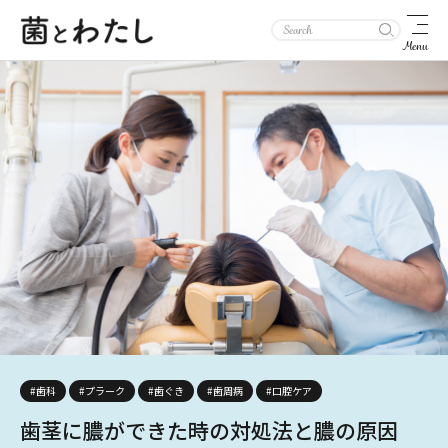
Menu
#歯科
#プラーク
#歯ぐき
#歯周病
#口腔ケア
歯茎に膿ができた時の対処法と膿の原因