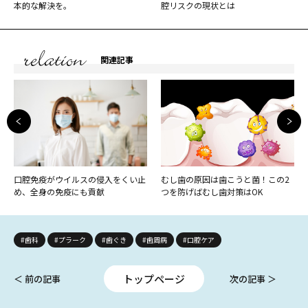
本的な解決を。
腔リスクの現状とは
関連記事
口腔免疫がウイルスの侵入をくい止
むし歯の原因は歯こうと菌！この2
め、全身の免疫にも貢献
つを防げばむし歯対策はOK
#歯科
#プラーク
#歯ぐき
#歯周病
#口腔ケア
トップページ
＜ 前の記事
次の記事 ＞