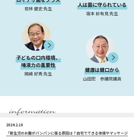
人は菌に守られている
若林 健史 先生
坂本 紗有見 先生
子どもの口内環境、
唾液力の重要性
健康は健口から
岡崎 好秀 先生
山田宏 参議院議員
2024.2.10
「新生児のお腹がパンパンに張る原因は？自宅でできる体操やマッサージ