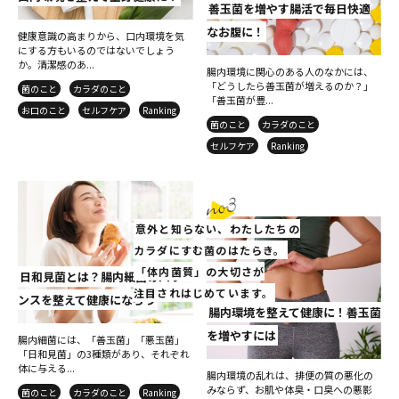
善玉菌を増やす腸活で毎日快適
なお腹に！
健康意識の高まりから、口内環境を気
にする方もいるのではないでしょう
か。清潔感のあ...
腸内環境に関心のある人のなかには、
「どうしたら善玉菌が増えるのか？」
菌のこと
カラダのこと
「善玉菌が豊...
お口のこと
セルフケア
Ranking
菌のこと
カラダのこと
セルフケア
Ranking
意外と知らない、わたしたちの
カラダにすむ菌のはたらき。
「体内菌質」の大切さが
日和見菌とは？腸内細菌のバラ
注目されはじめています。
ンスを整えて健康になろう
腸内環境を整えて健康に！善玉菌
を増やすには
腸内細菌には、「善玉菌」「悪玉菌」
「日和見菌」の3種類があり、それぞれ
体に与える...
腸内環境の乱れは、排便の質の悪化の
みならず、お肌や体臭・口臭への悪影
菌のこと
カラダのこと
Ranking