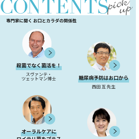
専門家に聞く お口とカラダの関係性
殺菌でなく菌活を！
スヴァンテ・
糖尿病予防はお口から
ツェットマン博士
西田 亙 先生
オーラルケアに
ロイテリ菌をプラス