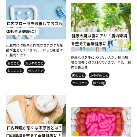
口内フローラを改善してお口も
体も全身健康に！
健康の鍵は腸にアリ！腸内環境
を整えて全身健康に
口腔内には腸内と同様にさまざまな細
菌が生息しています。これらの細菌は
口腔内だけで...
健康な体を手に入れたい人が、腸内環
境の改善に取り組んでいます。また、腸
菌のこと
カラダのこと
内の善玉菌...
お口のこと
セルフケア
菌のこと
カラダのこと
セルフケア
Ranking
口内環境が悪くなる原因とは？
口内環境を整えて全身健康に！