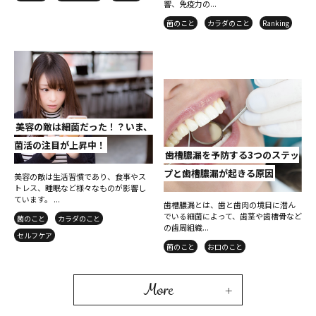
響、免疫力の...
菌のこと
カラダのこと
Ranking
美容の敵は細菌だった！？いま、
菌活の注目が上昇中！
歯槽膿漏を予防する3つのステッ
プと歯槽膿漏が起きる原因
美容の敵は生活習慣であり、食事やス
トレス、睡眠など様々なものが影響し
ています。 ...
歯槽膿漏とは、歯と歯肉の境目に潜ん
でいる細菌によって、歯茎や歯槽骨など
菌のこと
カラダのこと
の歯周組織...
セルフケア
菌のこと
お口のこと
More