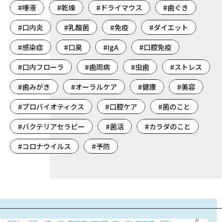
#唾液
#乾燥
#ドライマウス
#歯ぐき
#口内炎
#乳酸菌
#免疫
#ダイエット
#感染症
#口臭
#IgA
#口腔免疫
#口内フローラ
#歯周病
#虫歯
#ストレス
#歯みがき
#オーラルケア
#健康
#美容
#プロバイオティクス
#口腔ケア
#菌のこと
#バクテリアセラピー
#菌活
#カラダのこと
#コロナウイルス
#予防