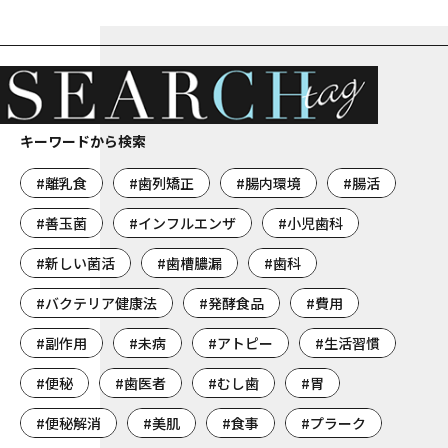
キーワードから検索
#離乳食
#歯列矯正
#腸内環境
#腸活
#善玉菌
#インフルエンザ
#小児歯科
#新しい菌活
#歯槽膿漏
#歯科
#バクテリア健康法
#発酵食品
#費用
#副作用
#未病
#アトピー
#生活習慣
#便秘
#歯医者
#むし歯
#胃
#便秘解消
#美肌
#食事
#プラーク