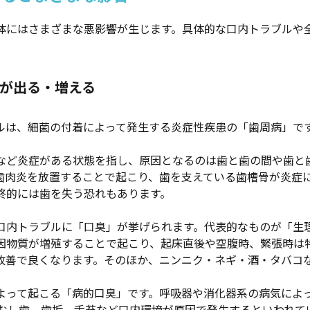
体にはさまざまな悪影響が生じます。具体的な口内トラブルや
が出る・増える
ルは、細菌の付着によって発生する炎症性疾患の「歯周病」で
など炎症がある状態を指し、原因となるのは歯と歯の間や歯と
歯肉炎を放置することで起こり、歯を支えている歯槽骨が炎症
終的には歯を失う恐れもあります。
口内トラブルに「口臭」が挙げられます。代表的なものが「生
因物質が増殖することで起こり、起床直後や空腹時、緊張時は
改善で良くなります。そのほか、ニンニク・ネギ・酒・タバコ
よって起こる「病的口臭」です。呼吸器や消化器系の病気によ
やむし歯、歯垢、舌苔など口内環境が原因で発生するといわれて