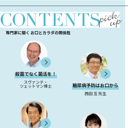
専門家に聞く お口とカラダの関係性
殺菌でなく菌活を！
スヴァンテ・
糖尿病予防はお口から
ツェットマン博士
西田 亙 先生