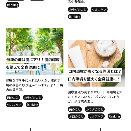
品や発酵食...
Ranking
カラダのこと
セルフケア
Ranking
健康の鍵は腸にアリ！腸内環境
を整えて全身健康に
口内環境が悪くなる原因とは？
口内環境を整えて全身健康に！
健康な体を手に入れたい人が、腸内環
境の改善に取り組んでいます。また、腸
内の善玉菌...
健康意識の高まりから、口内環境を気
にする方もいるのではないでしょう
菌のこと
カラダのこと
か。清潔感のあ...
セルフケア
Ranking
菌のこと
カラダのこと
お口のこと
セルフケア
Ranking