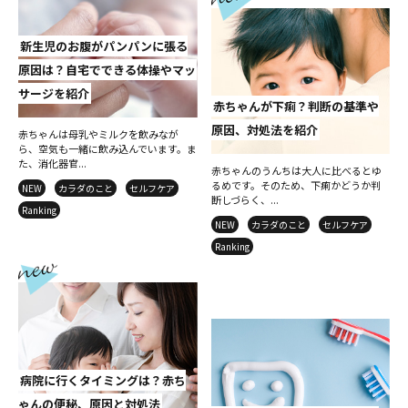
新生児のお腹がパンパンに張る
原因は？自宅でできる体操やマッ
サージを紹介
赤ちゃんが下痢？判断の基準や
原因、対処法を紹介
赤ちゃんは母乳やミルクを飲みなが
ら、空気も一緒に飲み込んでいます。ま
た、消化器官...
赤ちゃんのうんちは大人に比べるとゆ
るめです。そのため、下痢かどうか判
NEW
カラダのこと
セルフケア
断しづらく、...
Ranking
NEW
カラダのこと
セルフケア
Ranking
病院に行くタイミングは？赤ち
ゃんの便秘、原因と対処法