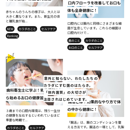
口内フローラを改善してお口も
体も全身健康に！
赤ちゃんのうんちの様子は、大人とは
大きく異なります。また、新生児の頃
と離乳食が始...
口腔内には腸内と同様にさまざまな細
菌が生息しています。これらの細菌は
NEW
カラダのこと
セルフケア
口腔内だけで...
Ranking
菌のこと
カラダのこと
お口のこと
セルフケア
意外と知らない、わたしたちの
カラダにすむ菌のはたらき。
歯科衛生士に学ぶ！乳幼児期か
「体内菌質」の大切さが
ら始めるお口の健康習慣
注目されはじめています。
腸活とは？効果的なやり方で体
の中から健康に！
３歳までの口腔内環境は、残り一生分
の健康を左右するといわれているほど
重要な時期で...
「腸活」は、腸のコンディションを整
える方法です。腸活の一環として、乳製
カラダのこと
セルフケア