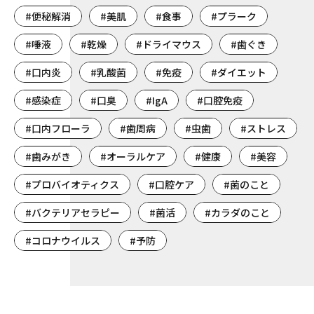
#便秘解消
#美肌
#食事
#プラーク
#唾液
#乾燥
#ドライマウス
#歯ぐき
#口内炎
#乳酸菌
#免疫
#ダイエット
#感染症
#口臭
#IgA
#口腔免疫
#口内フローラ
#歯周病
#虫歯
#ストレス
#歯みがき
#オーラルケア
#健康
#美容
#プロバイオティクス
#口腔ケア
#菌のこと
#バクテリアセラピー
#菌活
#カラダのこと
#コロナウイルス
#予防