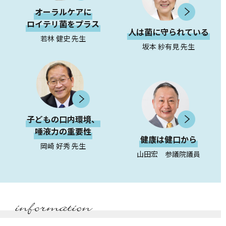
オーラルケアに
ロイテリ菌をプラス
人は菌に守られている
若林 健史 先生
坂本 紗有見 先生
子どもの口内環境、
唾液力の重要性
健康は健口から
岡崎 好秀 先生
山田宏 参議院議員