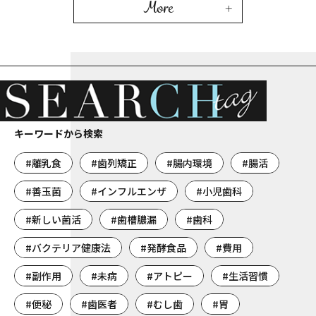
More
キーワードから検索
#離乳食
#歯列矯正
#腸内環境
#腸活
#善玉菌
#インフルエンザ
#小児歯科
#新しい菌活
#歯槽膿漏
#歯科
#バクテリア健康法
#発酵食品
#費用
#副作用
#未病
#アトピー
#生活習慣
#便秘
#歯医者
#むし歯
#胃