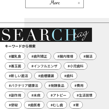
More
キーワードから検索
#離乳食
#歯列矯正
#腸内環境
#腸活
#善玉菌
#インフルエンザ
#小児歯科
#新しい菌活
#歯槽膿漏
#歯科
#バクテリア健康法
#発酵食品
#費用
#副作用
#未病
#アトピー
#生活習慣
#便秘
#歯医者
#むし歯
#胃