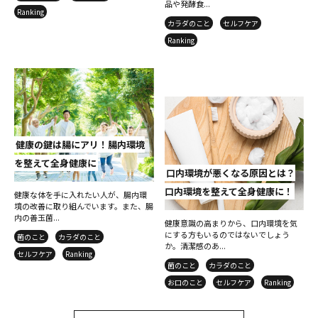
品や発酵食...
Ranking
カラダのこと
セルフケア
Ranking
健康の鍵は腸にアリ！腸内環境
を整えて全身健康に
口内環境が悪くなる原因とは？
口内環境を整えて全身健康に！
健康な体を手に入れたい人が、腸内環
境の改善に取り組んでいます。また、腸
内の善玉菌...
健康意識の高まりから、口内環境を気
にする方もいるのではないでしょう
菌のこと
カラダのこと
か。清潔感のあ...
セルフケア
Ranking
菌のこと
カラダのこと
お口のこと
セルフケア
Ranking