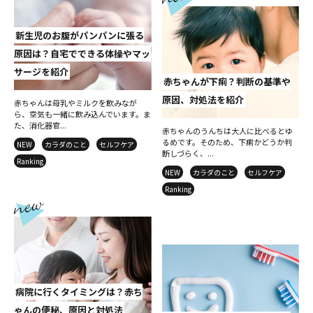
新生児のお腹がパンパンに張る
原因は？自宅でできる体操やマッ
サージを紹介
赤ちゃんが下痢？判断の基準や
原因、対処法を紹介
赤ちゃんは母乳やミルクを飲みなが
ら、空気も一緒に飲み込んでいます。ま
た、消化器官...
赤ちゃんのうんちは大人に比べるとゆ
るめです。そのため、下痢かどうか判
NEW
カラダのこと
セルフケア
断しづらく、...
Ranking
NEW
カラダのこと
セルフケア
Ranking
病院に行くタイミングは？赤ち
ゃんの便秘、原因と対処法