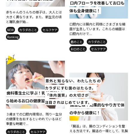
口内フローラを改善してお口も
体も全身健康に！
赤ちゃんのうんちの様子は、大人とは
大きく異なります。また、新生児の頃
と離乳食が始...
口腔内には腸内と同様にさまざまな細
菌が生息しています。これらの細菌は
NEW
カラダのこと
セルフケア
口腔内だけで...
Ranking
菌のこと
カラダのこと
お口のこと
セルフケア
意外と知らない、わたしたちの
カラダにすむ菌のはたらき。
歯科衛生士に学ぶ！乳幼児期か
「体内菌質」の大切さが
ら始めるお口の健康習慣
注目されはじめています。
腸活とは？効果的なやり方で体
の中から健康に！
３歳までの口腔内環境は、残り一生分
の健康を左右するといわれているほど
重要な時期で...
「腸活」は、腸のコンディションを整
える方法です。腸活の一環として、乳製
カラダのこと
セルフケア