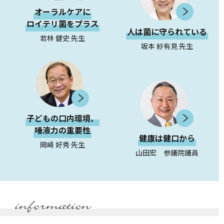
オーラルケアに
ロイテリ菌をプラス
人は菌に守られている
若林 健史 先生
坂本 紗有見 先生
子どもの口内環境、
唾液力の重要性
健康は健口から
岡崎 好秀 先生
山田宏 参議院議員