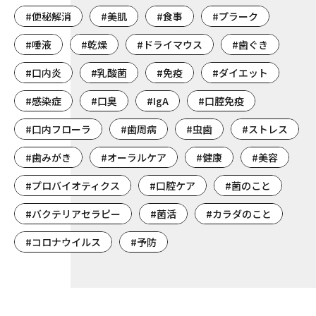
#便秘解消
#美肌
#食事
#プラーク
#唾液
#乾燥
#ドライマウス
#歯ぐき
#口内炎
#乳酸菌
#免疫
#ダイエット
#感染症
#口臭
#IgA
#口腔免疫
#口内フローラ
#歯周病
#虫歯
#ストレス
#歯みがき
#オーラルケア
#健康
#美容
#プロバイオティクス
#口腔ケア
#菌のこと
#バクテリアセラピー
#菌活
#カラダのこと
#コロナウイルス
#予防