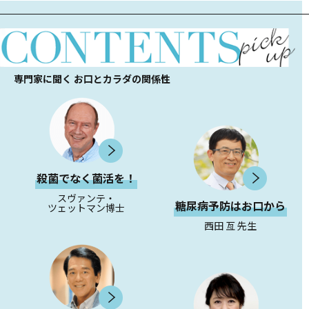
専門家に聞く お口とカラダの関係性
殺菌でなく菌活を！
スヴァンテ・
糖尿病予防はお口から
ツェットマン博士
西田 亙 先生