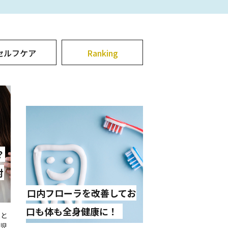
セルフケア
Ranking
？
対
口内フローラを改善してお
口も体も全身健康に！
人と
生児