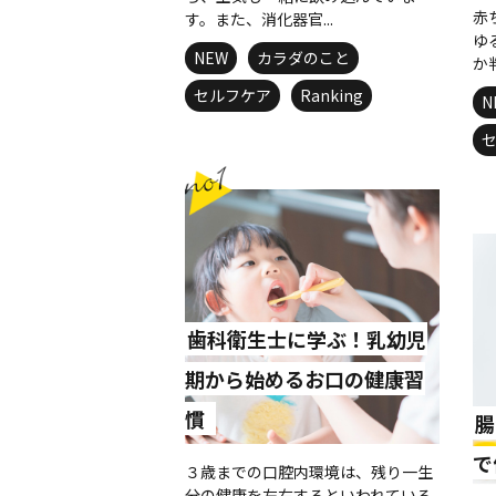
赤
す。また、消化器官...
ゆ
NEW
カラダのこと
か
セルフケア
Ranking
N
歯科衛生士に学ぶ！乳幼児
期から始めるお口の健康習
慣
腸
で
３歳までの口腔内環境は、残り一生
分の健康を左右するといわれている