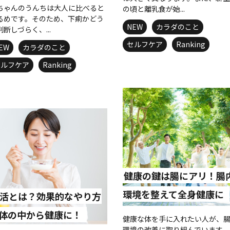
ちゃんのうんちは大人に比べると
の頃と離乳食が始...
るめです。そのため、下痢かどう
NEW
カラダのこと
判断しづらく、...
セルフケア
Ranking
EW
カラダのこと
セルフケア
Ranking
健康の鍵は腸にアリ！腸
環境を整えて全身健康に
活とは？効果的なやり方
体の中から健康に！
健康な体を手に入れたい人が、
環境の改善に取り組んでいます。