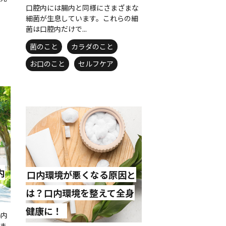
口腔内には腸内と同様にさまざまな
細菌が生息しています。これらの細
菌は口腔内だけで...
菌のこと
カラダのこと
お口のこと
セルフケア
内
口内環境が悪くなる原因と
は？口内環境を整えて全身
健康に！
腸内
ま