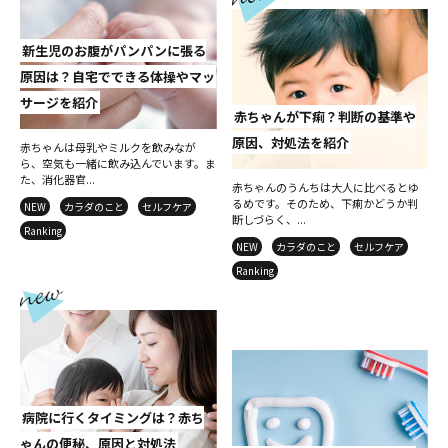
新生児のお腹がパンパンに張る
原因は？自宅でできる体操やマッ
サージを紹介
赤ちゃんが下痢？判断の基準や
原因、対処法を紹介
赤ちゃんは母乳やミルクを飲みなが
ら、空気も一緒に飲み込んでいます。ま
た、消化器官...
赤ちゃんのうんちは大人に比べるとゆ
るめです。そのため、下痢かどうか判
NEW
カラダのこと
セルフケア
断しづらく、...
Ranking
NEW
カラダのこと
セルフケア
Ranking
病院に行くタイミングは？赤ち
ゃんの便秘、原因と対処法