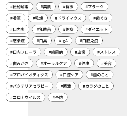
#便秘解消
#美肌
#食事
#プラーク
#唾液
#乾燥
#ドライマウス
#歯ぐき
#口内炎
#乳酸菌
#免疫
#ダイエット
#感染症
#口臭
#IgA
#口腔免疫
#口内フローラ
#歯周病
#虫歯
#ストレス
#歯みがき
#オーラルケア
#健康
#美容
#プロバイオティクス
#口腔ケア
#菌のこと
#バクテリアセラピー
#菌活
#カラダのこと
#コロナウイルス
#予防