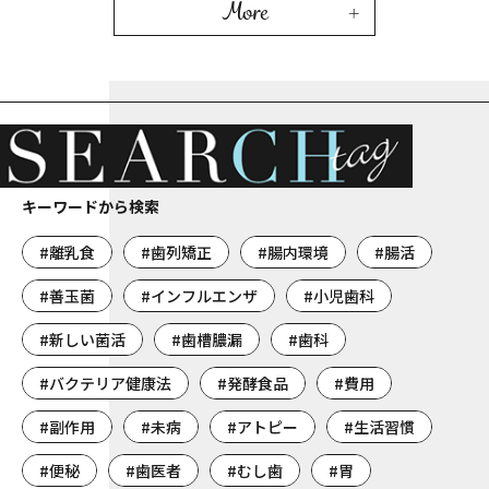
More
キーワードから検索
#離乳食
#歯列矯正
#腸内環境
#腸活
#善玉菌
#インフルエンザ
#小児歯科
#新しい菌活
#歯槽膿漏
#歯科
#バクテリア健康法
#発酵食品
#費用
#副作用
#未病
#アトピー
#生活習慣
#便秘
#歯医者
#むし歯
#胃