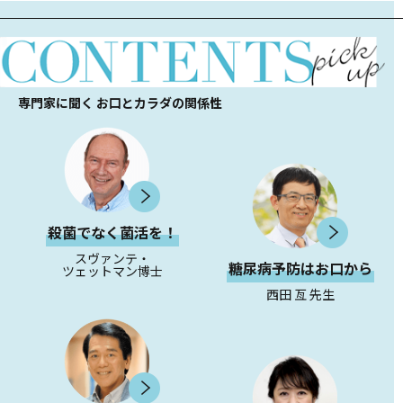
専門家に聞く お口とカラダの関係性
殺菌でなく菌活を！
スヴァンテ・
糖尿病予防はお口から
ツェットマン博士
西田 亙 先生