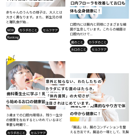
口内フローラを改善してお口も
体も全身健康に！
赤ちゃんのうんちの様子は、大人とは
大きく異なります。また、新生児の頃
と離乳食が始...
口腔内には腸内と同様にさまざまな細
菌が生息しています。これらの細菌は
NEW
カラダのこと
セルフケア
口腔内だけで...
Ranking
菌のこと
カラダのこと
お口のこと
セルフケア
意外と知らない、わたしたちの
カラダにすむ菌のはたらき。
歯科衛生士に学ぶ！乳幼児期か
「体内菌質」の大切さが
ら始めるお口の健康習慣
注目されはじめています。
腸活とは？効果的なやり方で体
の中から健康に！
３歳までの口腔内環境は、残り一生分
の健康を左右するといわれているほど
重要な時期で...
「腸活」は、腸のコンディションを整
える方法です。腸活の一環として、乳製
カラダのこと
セルフケア