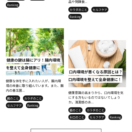
品や発酵食...
Ranking
カラダのこと
セルフケア
Ranking
健康の鍵は腸にアリ！腸内環境
を整えて全身健康に
口内環境が悪くなる原因とは？
口内環境を整えて全身健康に！
健康な体を手に入れたい人が、腸内環
境の改善に取り組んでいます。また、腸
内の善玉菌...
健康意識の高まりから、口内環境を気
にする方もいるのではないでしょう
菌のこと
カラダのこと
か。清潔感のあ...
セルフケア
Ranking
菌のこと
カラダのこと
お口のこと
セルフケア
Ranking