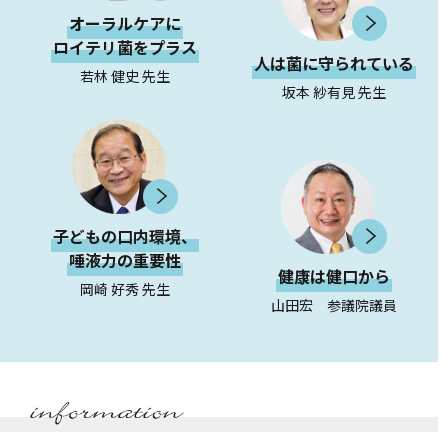
オーラルケアに
ロイテリ菌をプラス
人は菌に守られている
若林 健史 先生
坂本 紗有見 先生
子どもの口内環境、
唾液力の重要性
健康は健口から
岡崎 好秀 先生
山田宏 参議院議員