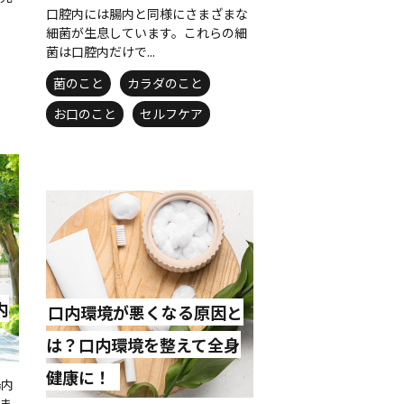
口腔内には腸内と同様にさまざまな
細菌が生息しています。これらの細
菌は口腔内だけで...
菌のこと
カラダのこと
お口のこと
セルフケア
内
口内環境が悪くなる原因と
は？口内環境を整えて全身
健康に！
腸内
ま