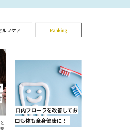
セルフケア
Ranking
？
対
口内フローラを改善してお
口も体も全身健康に！
人と
生児