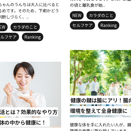
ちゃんのうんちは大人に比べると
の頃と離乳食が始...
るめです。そのため、下痢かどう
NEW
カラダのこと
判断しづらく、...
セルフケア
Ranking
EW
カラダのこと
セルフケア
Ranking
健康の鍵は腸にアリ！腸
環境を整えて全身健康に
活とは？効果的なやり方
体の中から健康に！
健康な体を手に入れたい人が、
環境の改善に取り組んでいます。