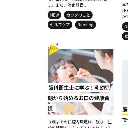
赤
す。また、消化器官...
ゆ
NEW
カラダのこと
か
セルフケア
Ranking
N
歯科衛生士に学ぶ！乳幼児
期から始めるお口の健康習
慣
腸
で
３歳までの口腔内環境は、残り一生
分の健康を左右するといわれている