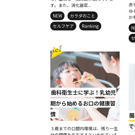
赤
す。また、消化器官...
ゆ
NEW
カラダのこと
か
セルフケア
Ranking
N
歯科衛生士に学ぶ！乳幼児
期から始めるお口の健康習
慣
腸
で
３歳までの口腔内環境は、残り一生
分の健康を左右するといわれている