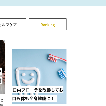
セルフケア
Ranking
？
対
口内フローラを改善してお
口も体も全身健康に！
人と
生児