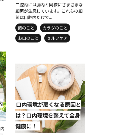
口腔内には腸内と同様にさまざまな
細菌が生息しています。これらの細
菌は口腔内だけで...
菌のこと
カラダのこと
お口のこと
セルフケア
内
口内環境が悪くなる原因と
は？口内環境を整えて全身
健康に！
腸内
ま