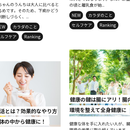
ちゃんのうんちは大人に比べると
の頃と離乳食が始...
るめです。そのため、下痢かどう
NEW
カラダのこと
判断しづらく、...
セルフケア
Ranking
EW
カラダのこと
セルフケア
Ranking
健康の鍵は腸にアリ！腸
環境を整えて全身健康に
活とは？効果的なやり方
体の中から健康に！
健康な体を手に入れたい人が、
環境の改善に取り組んでいます。