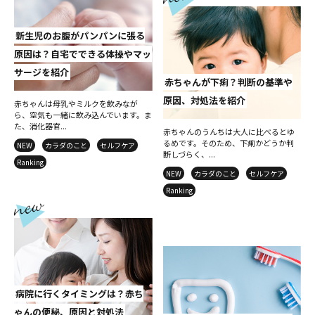
新生児のお腹がパンパンに張る
原因は？自宅でできる体操やマッ
サージを紹介
赤ちゃんが下痢？判断の基準や
原因、対処法を紹介
赤ちゃんは母乳やミルクを飲みなが
ら、空気も一緒に飲み込んでいます。ま
た、消化器官...
赤ちゃんのうんちは大人に比べるとゆ
るめです。そのため、下痢かどうか判
NEW
カラダのこと
セルフケア
断しづらく、...
Ranking
NEW
カラダのこと
セルフケア
Ranking
病院に行くタイミングは？赤ち
ゃんの便秘、原因と対処法