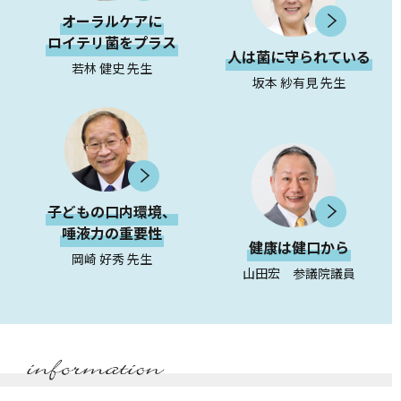
オーラルケアに
ロイテリ菌をプラス
人は菌に守られている
若林 健史 先生
坂本 紗有見 先生
子どもの口内環境、
唾液力の重要性
健康は健口から
岡崎 好秀 先生
山田宏 参議院議員