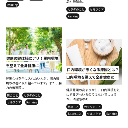
品や発酵食...
Ranking
カラダのこと
セルフケア
Ranking
健康の鍵は腸にアリ！腸内環境
を整えて全身健康に
口内環境が悪くなる原因とは？
口内環境を整えて全身健康に！
健康な体を手に入れたい人が、腸内環
境の改善に取り組んでいます。また、腸
内の善玉菌...
健康意識の高まりから、口内環境を気
にする方もいるのではないでしょう
菌のこと
カラダのこと
か。清潔感のあ...
セルフケア
Ranking
菌のこと
カラダのこと
お口のこと
セルフケア
Ranking