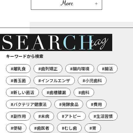
More
キーワードから検索
#離乳食
#歯列矯正
#腸内環境
#腸活
#善玉菌
#インフルエンザ
#小児歯科
#新しい菌活
#歯槽膿漏
#歯科
#バクテリア健康法
#発酵食品
#費用
#副作用
#未病
#アトピー
#生活習慣
#便秘
#歯医者
#むし歯
#胃