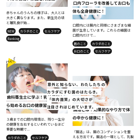
口内フローラを改善してお口も
体も全身健康に！
赤ちゃんのうんちの様子は、大人とは
大きく異なります。また、新生児の頃
と離乳食が始...
口腔内には腸内と同様にさまざまな細
菌が生息しています。これらの細菌は
NEW
カラダのこと
セルフケア
口腔内だけで...
Ranking
菌のこと
カラダのこと
お口のこと
セルフケア
意外と知らない、わたしたちの
カラダにすむ菌のはたらき。
歯科衛生士に学ぶ！乳幼児期か
「体内菌質」の大切さが
ら始めるお口の健康習慣
注目されはじめています。
腸活とは？効果的なやり方で体
の中から健康に！
３歳までの口腔内環境は、残り一生分
の健康を左右するといわれているほど
重要な時期で...
「腸活」は、腸のコンディションを整
える方法です。腸活の一環として、乳製
カラダのこと
セルフケア