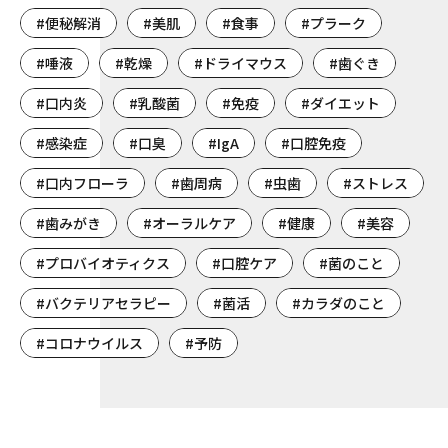
#便秘解消
#美肌
#食事
#プラーク
#唾液
#乾燥
#ドライマウス
#歯ぐき
#口内炎
#乳酸菌
#免疫
#ダイエット
#感染症
#口臭
#IgA
#口腔免疫
#口内フローラ
#歯周病
#虫歯
#ストレス
#歯みがき
#オーラルケア
#健康
#美容
#プロバイオティクス
#口腔ケア
#菌のこと
#バクテリアセラピー
#菌活
#カラダのこと
#コロナウイルス
#予防