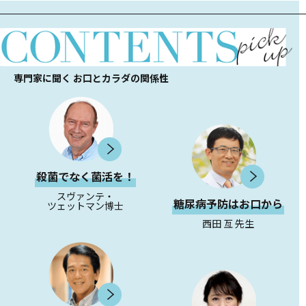
専門家に聞く お口とカラダの関係性
殺菌でなく菌活を！
スヴァンテ・
糖尿病予防はお口から
ツェットマン博士
西田 亙 先生